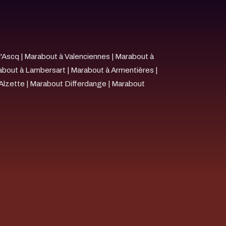
d'Ascq
|
Marabout à Valenciennes
|
Marabout à
about à Lambersart
|
Marabout à Armentières
|
Alzette
|
Marabout Differdange
|
Marabout