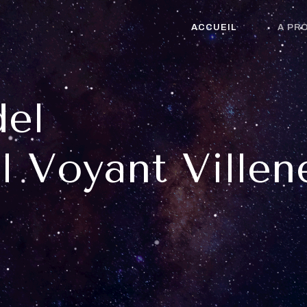
ACCUEIL
A PR
el
l Voyant Villen