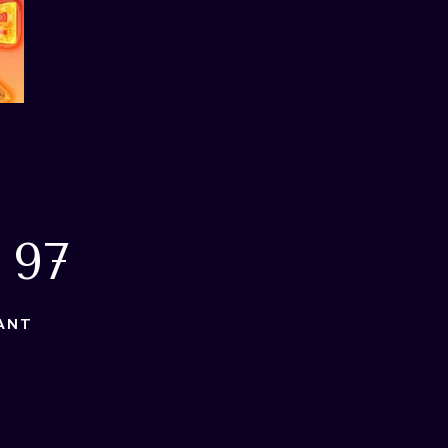
 97
ANT