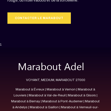
rouge, du rituel vaudou et de la sorcellerie.
CONTACTER LE MARABOUT
1
VOYANT, MEDIUM, MARABOUT 27000
Marabout à Évreux
|
Marabout à Vernon
|
Marabout à
Louviers
|
Marabout à Val-de-Reuil
|
Marabout à Gisors
|
Marabout à Bernay
|
Marabout à Pont-Audemer
|
Marabout
à Andelys
|
Marabout à Gaillon
|
Marabout à Verneuil-sur-