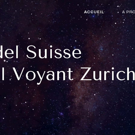
ACCUEIL
A PR
el Suisse
l Voyant Zuric